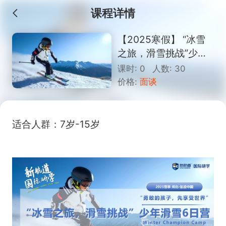
课程详情
【2025寒假】 “冰雪
之旅，滑雪挑战”少年
滑雪6日营
课时: 0 人数: 30
价格:
面谈
适合人群：
7岁-15岁