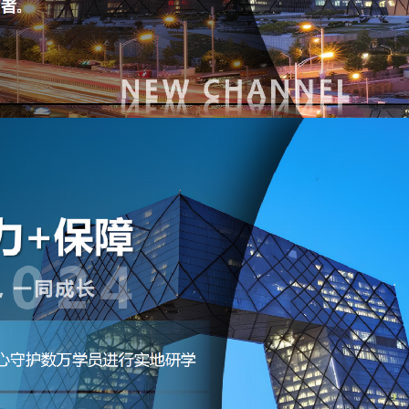
短信验证码登录
账号密码登录
手机号:
验证码:
获取验证码
手机号:
意向课程:
请选择
验证码:
获取验证码